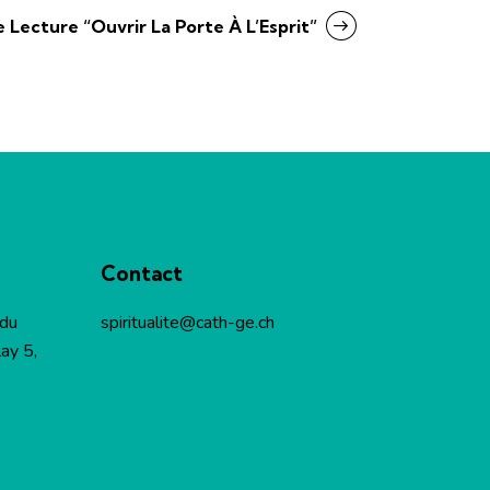
Lecture “Ouvrir La Porte À L’Esprit”
Contact
 du
spiritualite@cath-ge.ch
ay 5,