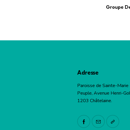
Groupe De 
Adresse
Paroisse de Sainte-Marie
Peuple, Avenue Henri-Gol
1203 Châtelaine.