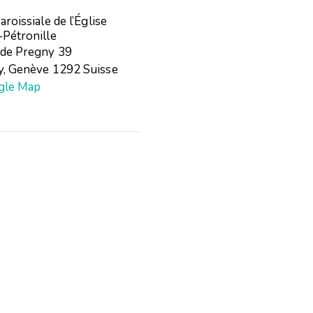
aroissiale de l’Église
-Pétronille
 de Pregny 39
y
,
Genève
1292
Suisse
gle Map