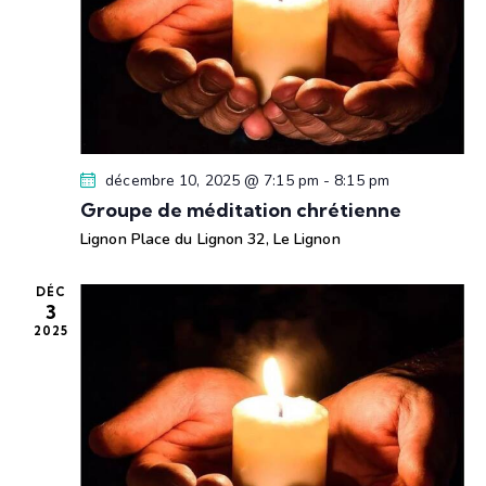
u
e
s
É
v
è
décembre 10, 2025 @ 7:15 pm
-
8:15 pm
n
Groupe de méditation chrétienne
e
m
Lignon
Place du Lignon 32, Le Lignon
e
n
DÉC
3
t
2025
s