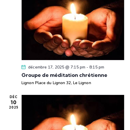
i
i
e
h
o
o
e
n
n
e
n
d
t
e
e
n
z
v
u
a
u
n
e
v
e
s
i
d
É
g
décembre 17, 2025 @ 7:15 pm
-
8:15 pm
a
v
a
Groupe de méditation chrétienne
t
è
t
Lignon
Place du Lignon 32, Le Lignon
e
n
i
.
e
o
DÉC
m
10
n
e
2025
d
n
e
t
v