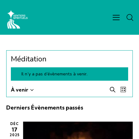
Méditation
Il n’y a pas d’évènements à venir.
R
N
À venir
R
L
S
a
e
e
i
é
v
c
c
s
Derniers Évènements passés
h
l
i
h
t
e
e
g
e
e
r
DÉC
c
a
r
17
c
t
t
2025
c
h